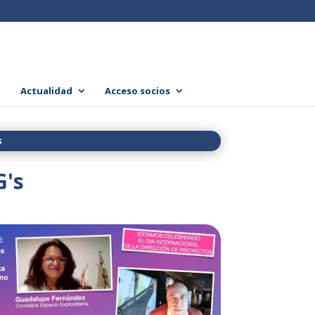
Actualidad
Acceso socios
s
G's