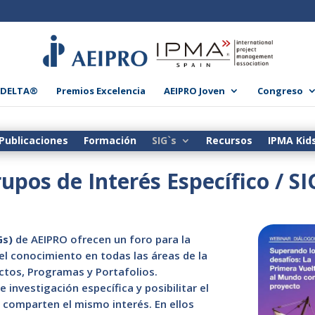
 DELTA®
Premios Excelencia
AEIPRO Joven
Congreso
Publicaciones
Formación
SIG`s
Recursos
IPMA Kid
upos de Interés Específico / SI
Gs)
de AEIPRO ofrecen un foro para la
del conocimiento en todas las áreas de la
ectos, Programas y Portafolios.
 investigación específica y posibilitar el
 comparten el mismo interés. En ellos