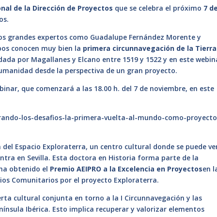
onal de la Dirección de Proyectos
que se celebra el próximo
7 d
os.
 dos grandes expertos como Guadalupe Fernández Morente y
bos conocen muy bien la
primera circunnavegación de la Tierra
dada por Magallanes y Elcano entre 1519 y 1522 y en este webin
Humanidad desde la perspectiva de un gran proyecto.
ebinar, que comenzará a las 18.00 h. del 7 de noviembre, en este
erando-los-desafios-la-primera-vuelta-al-mundo-como-proyecto
 del Espacio Exploraterra, un centro cultural donde se puede ve
ntra en Sevilla. Esta doctora en Historia forma parte de la
 ha obtenido el
Premio AEIPRO a la Excelencia en Proyectos
en l
icios Comunitarios por el proyecto Exploraterra.
rta cultural conjunta en torno a la I Circunnavegación y las
ínsula Ibérica. Esto implica recuperar y valorizar elementos