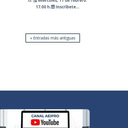
ti. 🗓️ Miércoles, 11 de febrero.
17.00 h.🛜 Inscríbete...
« Entradas más antiguas