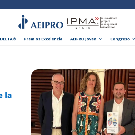
 DELTA®
Premios Excelencia
AEIPRO Joven
Congreso
 la