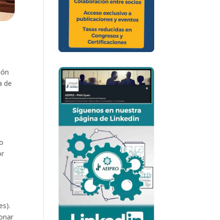
ión
a de
do
or
es).
ionar