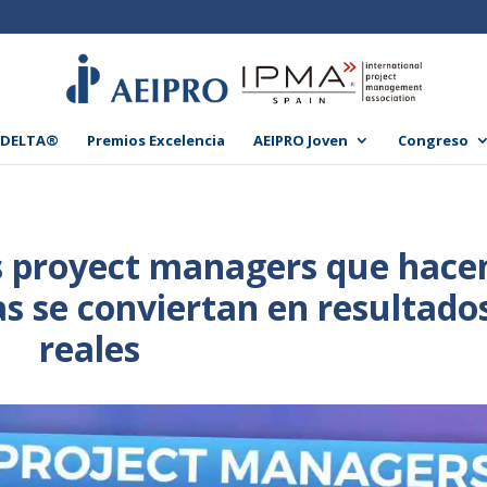
 DELTA®
Premios Excelencia
AEIPRO Joven
Congreso
los proyect managers que hace
as se conviertan en resultado
reales