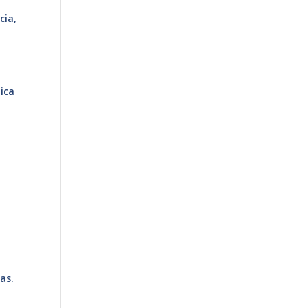
cia,
tica
a
as.