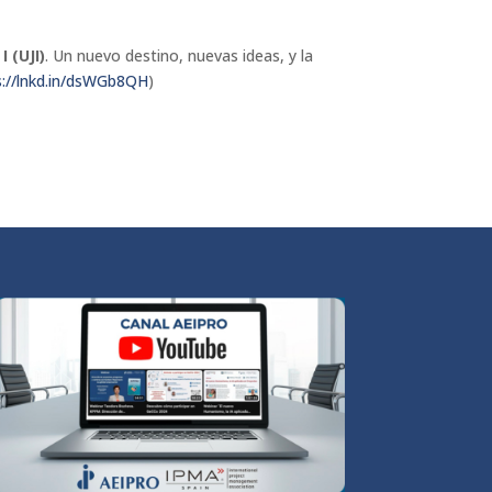
 (UJI)
. Un nuevo destino, nuevas ideas, y la
s://lnkd.in/dsWGb8QH
)